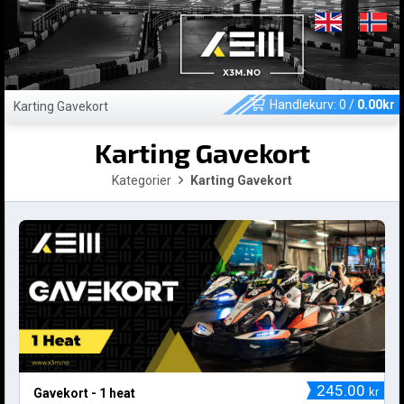
Handlekurv:
0
/
0.00
kr
Karting Gavekort
Karting Gavekort
Kategorier
Karting Gavekort
245.00
kr
Gavekort - 1 heat